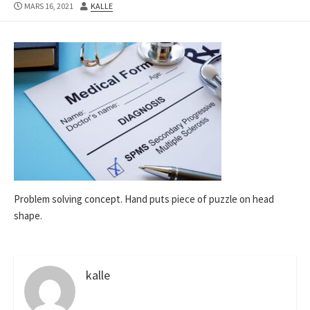
PUBLISHED
AUTHOR
MARS 16, 2021
KALLE
DATE
Problem solving concept. Hand puts piece of puzzle on head
shape.
kalle