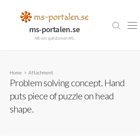
Skip
to
content
ms-portalen.se
Search
Men
Toggle
Allt om sjukdomen MS.
Home
> Attachment
Problem solving concept. Hand
puts piece of puzzle on head
shape.