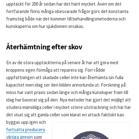
upptäckt för 200 år sedan har det hänt mycket. Även om det
fortfarande finns många obesvarade frågor görs det konstanta
framsteg både när det kommer till behandlingsmetoderna och
kunskaperna om hur sjukdomen orsakas.
Återhämtning efter skov
En av de stora upptäckterna på senare år har att göra med
kroppens egen förmåga att reparera sig. Förr rådde
uppfattningen att skadade celler inte kan återhämta sin fulla
kapacitet men idag ser den bilden annorlunda ut. Forskning på
möss har varit praxis sedan länge och många kunskaper fram till
idag har baserat sig på den. Nya metoder har gjort det möjligt att
studera mänskliga celler i mycket större utsträckning och här har
det visat sig att gamla celler som klarat en attack faktiskt kan
bygga
s upp igen och
fortsätta producera
viktiga ämnen
som