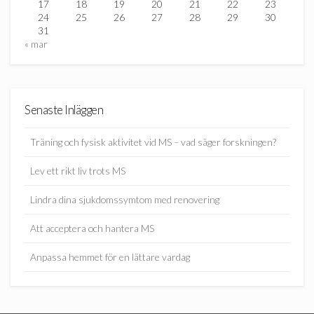
17
18
19
20
21
22
23
24
25
26
27
28
29
30
31
« mar
Senaste Inläggen
Träning och fysisk aktivitet vid MS – vad säger forskningen?
Lev ett rikt liv trots MS
Lindra dina sjukdomssymtom med renovering
Att acceptera och hantera MS
Anpassa hemmet för en lättare vardag