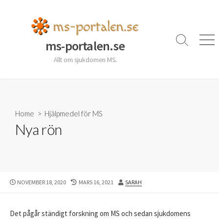
Skip
to
content
ms-portalen.se
Search
Men
Toggle
Allt om sjukdomen MS.
Home
>
Hjälpmedel för MS
Nya rön
PUBLISHED
LAST
AUTHOR
NOVEMBER 18, 2020
MARS 16, 2021
SARAH
DATE
MODIFIED
DATE
Det pågår ständigt forskning om MS och sedan sjukdomens